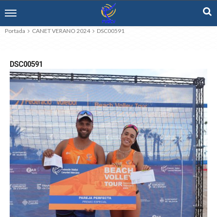
Portada
CANET VERANO 2024
DSC00591
DSC00591