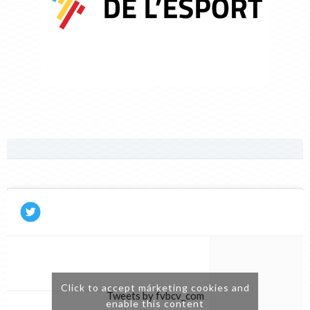
Click to accept márketing cookies and
Tweets by fvbcv_com
enable this content