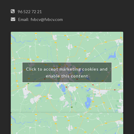
96 522 72 21
Email:
fvbcv@fvbcv.com
Click to accept márketing cookies and
enable this content