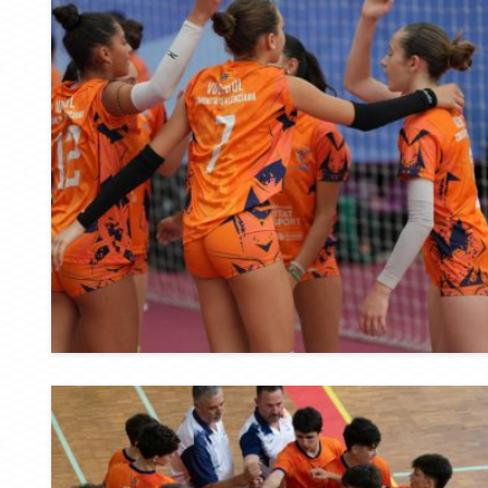
Definidas la
autonómicas
de vóley play
Campeonato
08/07/2026