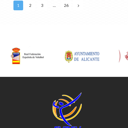
1
2
3
…
26