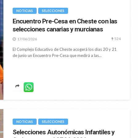
SSAA VÓLEY PLAYA
NOTICIAS
s selecciones
NOTICIAS
SELECCIONES
 sub’19 y sub’21
Definidas las selecciones
Encuentro Pre-Cesa en Cheste con las
a para los
sub’15 y sub’17 para los
selecciones canarias y murcianas
s de España
CESA de vóley playa de Lorca
524
17/06/2026
641
262
29/07/2026
El Complejo Educativo de Cheste acogerá los días 20 y 21
de junio un Encuentro Pre-Cesa que medirá a las...
NOTICIAS
SELECCIONES
Selecciones Autonómicas Infantiles y