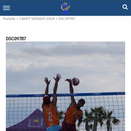
Portada
CANET VERANO 2024
DSC09787
DSC09787