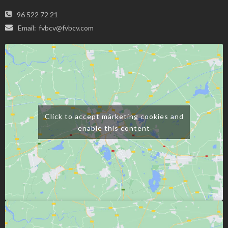
96 522 72 21
Email:
fvbcv@fvbcv.com
Click to accept márketing cookies and
enable this content