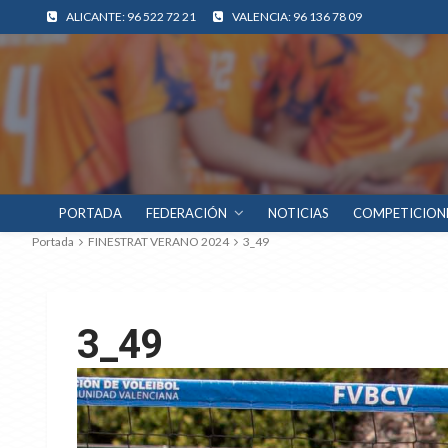
ALICANTE: 96 522 72 21
VALENCIA: 96 136 78 09
PORTADA
FEDERACIÓN
NOTICIAS
COMPETICION
Portada
FINESTRAT VERANO 2024
3_49
3_49