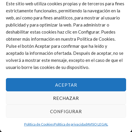
Este sitio web utiliza cookies propias y de terceros para fines
estrictamente funcionales, permitiendo la navegación en la
web, así como para fines analíticos, para mostrar al usuario
Click to accept márketing cookies and
publicidad y para optimizar la web. Para administrar o
enable this content
deshabilitar estas cookies haz clic en Configurar. Puedes
obtener más información en nuestra Política de Cookies.
Pulse el botón Aceptar para confirmar que ha leído y
aceptado la información ofertada. Después de aceptar, no se
volverá a mostrar este mensaje, excepto en el caso de que el
usuario borre las cookies de su dispositivo.
ACEPTAR
RECHAZAR
CONFIGURAR
Política de Cookies
Política de privacidad
AVISO LEGAL
FEDERACIÓN DE VOLEIBOL DE LA COMUNIDAD VALENCIANA © 2025