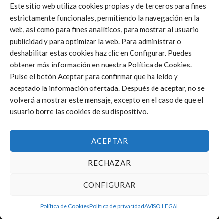
Este sitio web utiliza cookies propias y de terceros para fines
estrictamente funcionales, permitiendo la navegación en la
web, así como para fines analíticos, para mostrar al usuario
Click to accept márketing cookies and
publicidad y para optimizar la web. Para administrar o
enable this content
deshabilitar estas cookies haz clic en Configurar. Puedes
obtener más información en nuestra Política de Cookies.
Pulse el botón Aceptar para confirmar que ha leído y
aceptado la información ofertada. Después de aceptar, no se
volverá a mostrar este mensaje, excepto en el caso de que el
usuario borre las cookies de su dispositivo.
ACEPTAR
RECHAZAR
CONFIGURAR
Política de Cookies
Política de privacidad
AVISO LEGAL
FEDERACIÓN DE VOLEIBOL DE LA COMUNIDAD VALENCIANA © 2025