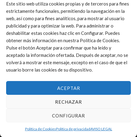
Este sitio web utiliza cookies propias y de terceros para fines
estrictamente funcionales, permitiendo la navegación en la
web, así como para fines analíticos, para mostrar al usuario
Click to accept márketing cookies and
publicidad y para optimizar la web. Para administrar o
enable this content
deshabilitar estas cookies haz clic en Configurar. Puedes
obtener más información en nuestra Política de Cookies.
Pulse el botón Aceptar para confirmar que ha leído y
aceptado la información ofertada. Después de aceptar, no se
volverá a mostrar este mensaje, excepto en el caso de que el
usuario borre las cookies de su dispositivo.
ACEPTAR
RECHAZAR
CONFIGURAR
Política de Cookies
Política de privacidad
AVISO LEGAL
FEDERACIÓN DE VOLEIBOL DE LA COMUNIDAD VALENCIANA © 2025