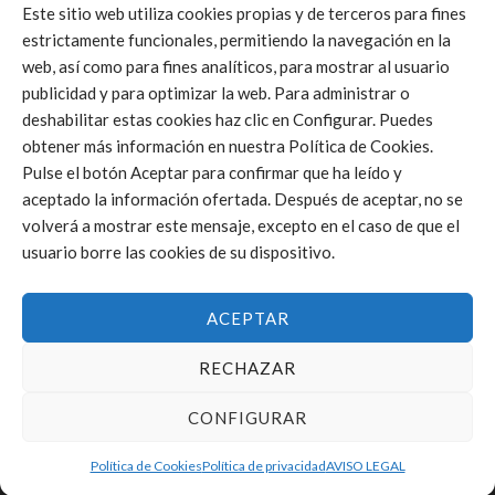
Este sitio web utiliza cookies propias y de terceros para fines
estrictamente funcionales, permitiendo la navegación en la
web, así como para fines analíticos, para mostrar al usuario
Click to accept márketing cookies and
publicidad y para optimizar la web. Para administrar o
enable this content
deshabilitar estas cookies haz clic en Configurar. Puedes
obtener más información en nuestra Política de Cookies.
Pulse el botón Aceptar para confirmar que ha leído y
aceptado la información ofertada. Después de aceptar, no se
volverá a mostrar este mensaje, excepto en el caso de que el
usuario borre las cookies de su dispositivo.
ACEPTAR
RECHAZAR
CONFIGURAR
Política de Cookies
Política de privacidad
AVISO LEGAL
FEDERACIÓN DE VOLEIBOL DE LA COMUNIDAD VALENCIANA © 2025