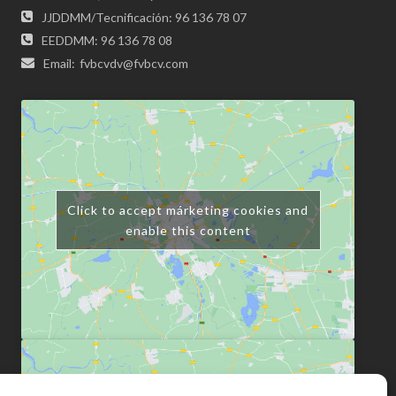
JJDDMM/Tecnificación: 96 136 78 07
EEDDMM: 96 136 78 08
Email:
fvbcvdv@fvbcv.com
Click to accept márketing cookies and
enable this content