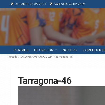
ALICANTE: 96 522 72 21
VALENCIA: 96 136 78 09
PORTADA
FEDERACIÓN
NOTICIAS
COMPETICION
Portada
OROPESA VERANO 2024
Tarragona-46
Tarragona-46