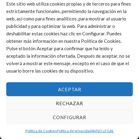
Este sitio web utiliza cookies propias y de terceros para fines
estrictamente funcionales, permitiendo la navegación en la
web, así como para fines analíticos, para mostrar al usuario
Click to accept márketing cookies and
publicidad y para optimizar la web. Para administrar o
enable this content
deshabilitar estas cookies haz clic en Configurar. Puedes
obtener más información en nuestra Política de Cookies.
Pulse el botón Aceptar para confirmar que ha leído y
aceptado la información ofertada. Después de aceptar, no se
volverá a mostrar este mensaje, excepto en el caso de que el
usuario borre las cookies de su dispositivo.
ACEPTAR
RECHAZAR
CONFIGURAR
Política de Cookies
Política de privacidad
AVISO LEGAL
FEDERACIÓN DE VOLEIBOL DE LA COMUNIDAD VALENCIANA © 2025