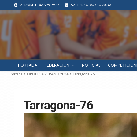
ALICANTE: 96 522 72 21
VALENCIA: 96 136 78 09
PORTADA
FEDERACIÓN
NOTICIAS
COMPETICION
Portada
OROPESA VERANO 2024
Tarragona-76
Tarragona-76