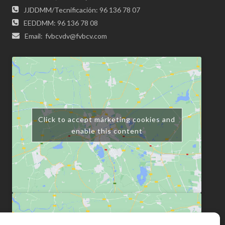
JJDDMM/Tecnificación: 96 136 78 07
EEDDMM: 96 136 78 08
Email:
fvbcvdv@fvbcv.com
Click to accept márketing cookies and
enable this content