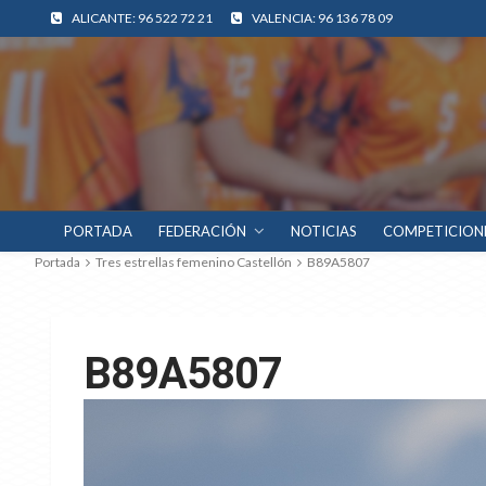
ALICANTE: 96 522 72 21
VALENCIA: 96 136 78 09
PORTADA
FEDERACIÓN
NOTICIAS
COMPETICION
Portada
Tres estrellas femenino Castellón
B89A5807
B89A5807