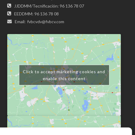
JJDDMM/Tecnificación: 96 136 78 07
EEDDMM: 96 136 78 08
Email:
fvbcvdv@fvbcv.com
Click to accept márketing cookies and
enable this content