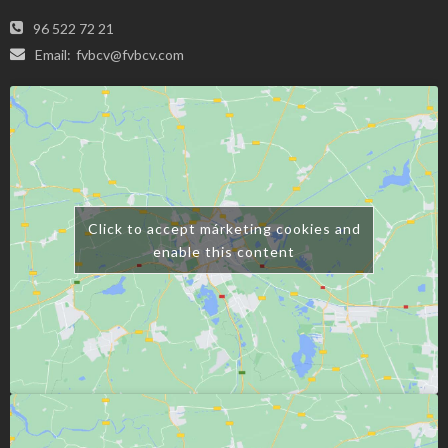
96 522 72 21
Email:
fvbcv@fvbcv.com
Click to accept márketing cookies and
enable this content