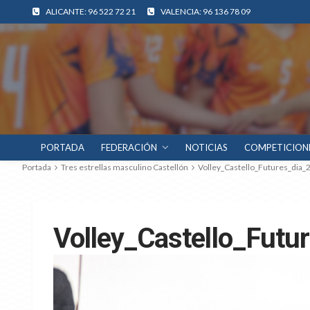
ALICANTE: 96 522 72 21
VALENCIA: 96 136 78 09
PORTADA
FEDERACIÓN
NOTICIAS
COMPETICION
Portada
Tres estrellas masculino Castellón
Volley_Castello_Futures_dia
Volley_Castello_Fut