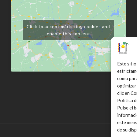
Click to accept márketing cookies and
enable this content
Este sitio
estrictam
como para 
optimizar
clic en C
Política 
Pulse el 
informaci
este mens
de su disp