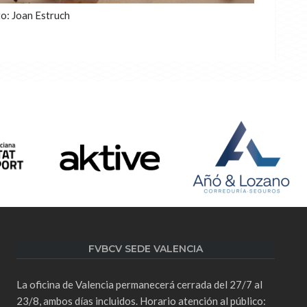
o: Joan Estruch
FVBCV SEDE VALENCIA
La oficina de Valencia permanecerá cerrada del 27/7 al
23/8, ambos días incluidos. Horario atención al público: