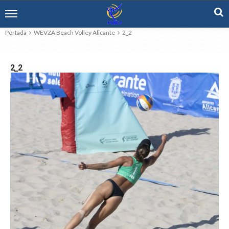
Portada
WEVZA Beach Volley Alicante
2_2
2_2