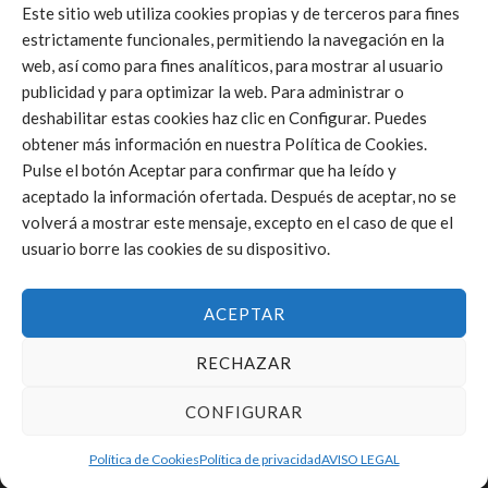
Este sitio web utiliza cookies propias y de terceros para fines
estrictamente funcionales, permitiendo la navegación en la
web, así como para fines analíticos, para mostrar al usuario
Click to accept márketing cookies and
publicidad y para optimizar la web. Para administrar o
enable this content
deshabilitar estas cookies haz clic en Configurar. Puedes
obtener más información en nuestra Política de Cookies.
Pulse el botón Aceptar para confirmar que ha leído y
aceptado la información ofertada. Después de aceptar, no se
volverá a mostrar este mensaje, excepto en el caso de que el
usuario borre las cookies de su dispositivo.
ACEPTAR
RECHAZAR
CONFIGURAR
Política de Cookies
Política de privacidad
AVISO LEGAL
FEDERACIÓN DE VOLEIBOL DE LA COMUNIDAD VALENCIANA © 2025