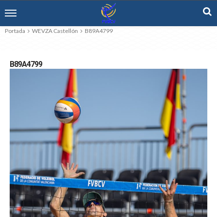
Portada
WEVZA Castellón
B89A4799
B89A4799