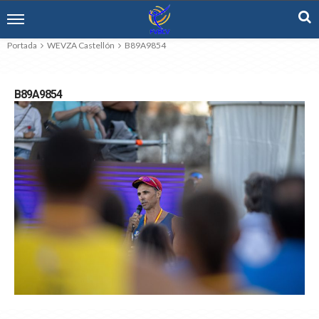
Portada
WEVZA Castellón
B89A9854
B89A9854