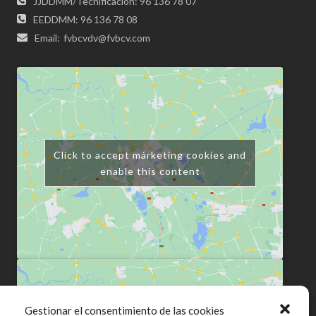
JJDDMM/Tecnificación: 96 136 78 07
EEDDMM: 96 136 78 08
Email:
fvbcvdv@fvbcv.com
Click to accept márketing cookies and
enable this content
Gestionar el consentimiento de las cookies