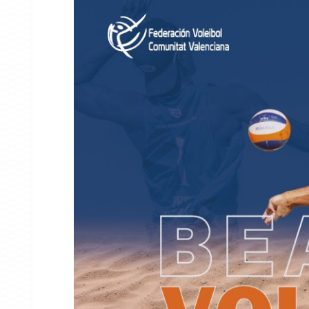
NOTICIAS
20 equipos d
Valenciana 
categoría na
26/27
15/07/2026