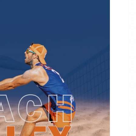
VÓLEY PLAYA
NOTICIAS
e la Comunitat
Más de 400 deportistas
competirán en
pondrán el broche de oro en
cional el curso
Finestrat al Beach Volley Tour
Comunitat Valenciana 2026
275
88
07/08/2026