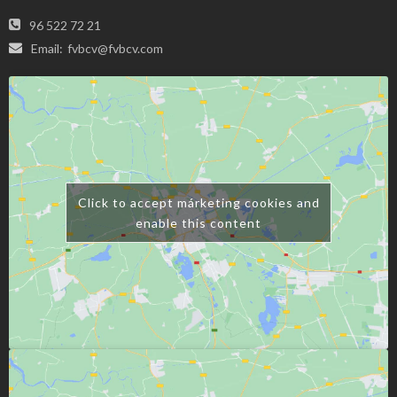
96 522 72 21
Email:
fvbcv@fvbcv.com
Click to accept márketing cookies and
enable this content