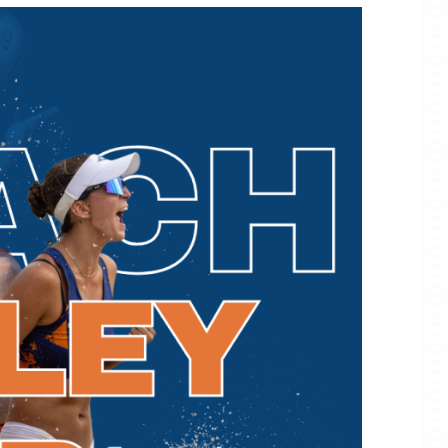
SIN CATEGORÍA
 la jornada del
la previsió de
Inici del vot anticipat per a les
candidatures d’àrbitres
405
44
27/07/2026