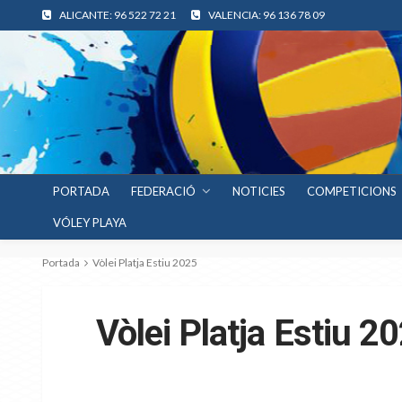
ALICANTE: 96 522 72 21
VALENCIA: 96 136 78 09
PORTADA
FEDERACIÓ
NOTICIES
COMPETICIONS
VÓLEY PLAYA
Portada
Vòlei Platja Estiu 2025
Vòlei Platja Estiu 2