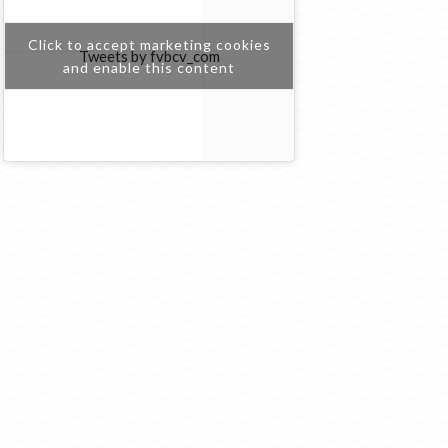
Click to accept marketing cookies
Tweets by fvbcv_com
and enable this content