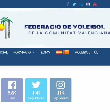
ICIAL
FORMACIÓ
EDMV
VOLEIBOL
5.6K
1.4K
11K
Fans
Seguidores
Seguidores