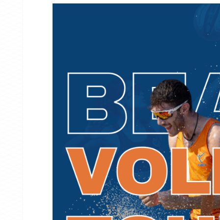
NOTICIES
Suspesa tota
dissabte per 
vent
13/02/2026