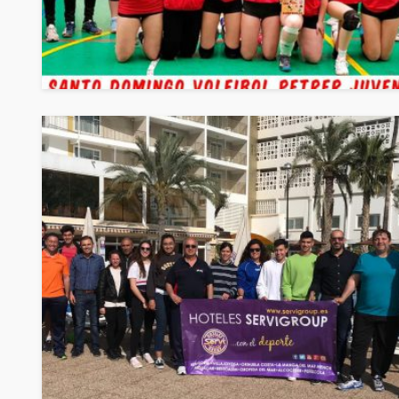
NOTICIES
Suspesa tota
dissabte per 
vent
13/02/2026