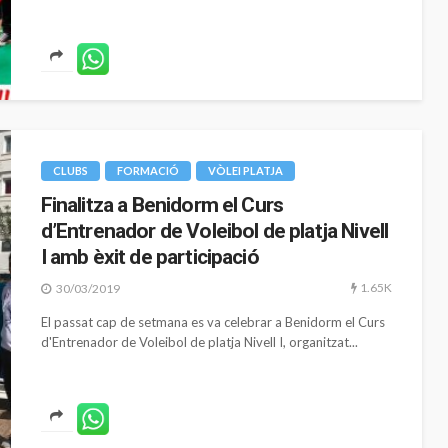
SIN CATEGORÍA
 la jornada del
la previsió de
Inici del vot anticipat per a les
candidatures d’àrbitres
406
45
27/07/2026
CLUBS
FORMACIÓ
VÒLEI PLATJA
Finalitza a Benidorm el Curs
d’Entrenador de Voleibol de platja Nivell
I amb èxit de participació
1.65K
30/03/2019
El passat cap de setmana es va celebrar a Benidorm el Curs
d'Entrenador de Voleibol de platja Nivell I, organitzat...