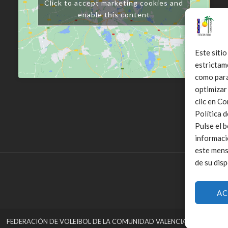
Click to accept marketing cookies and
enable this content
Este sitio
estrictam
como para 
optimizar
clic en C
Política 
Pulse el 
informaci
este mens
de su disp
AC
FEDERACIÓN DE VOLEIBOL DE LA COMUNIDAD VALENCIANA © 2025