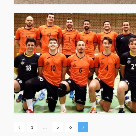
1
…
5
6
7