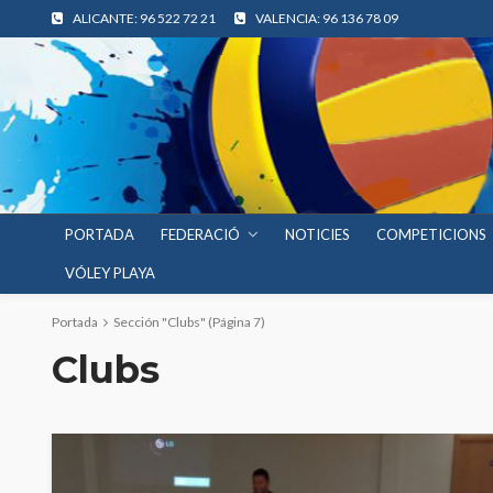
ALICANTE: 96 522 72 21
VALENCIA: 96 136 78 09
PORTADA
FEDERACIÓ
NOTICIES
COMPETICIONS
VÓLEY PLAYA
Portada
Sección "Clubs"
(Página 7)
Clubs