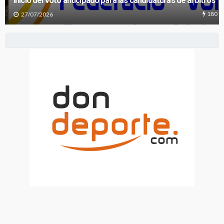
Inicio del voto anticipado para las candidaturas de árbitros
180
27/07/2026