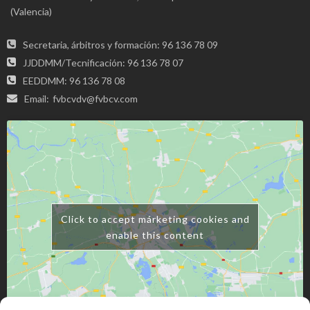
(Valencia)
Secretaria, árbitros y formación: 96 136 78 09
JJDDMM/Tecnificación: 96 136 78 07
EEDDMM: 96 136 78 08
Email:
fvbcvdv@fvbcv.com
Click to accept márketing cookies and
enable this content