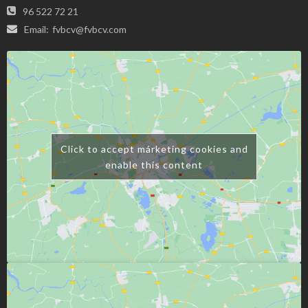
96 522 72 21
Email:
fvbcv@fvbcv.com
Click to accept márketing cookies and
enable this content