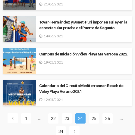
21/06/2021
Tovar-Hernández y Bonet-Puri imponen su ley en la
espectacular prueba del Puerto de Sagunto
14/06/2021
Campus de Iniciación Vóley Playa Malvarrosa 2022
19/05/2021
Calendario del Circuito Mediterranean Beach de
Vóley Playa Verano 2021
12/05/2021
1
…
22
23
24
25
26
…
34