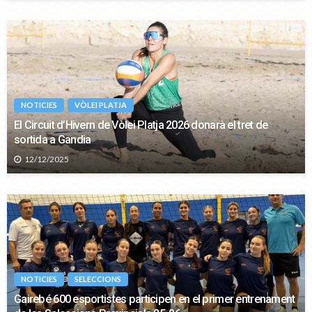
NOTICIES
VÒLEI PLATJA
El Circuit d’Hivern de Vòlei Platja 2026 donarà el tret de
sortida a Gandia
12/12/2025
NOTICIES
SELECCIONS
Gairebé 600 esportistes participen en el primer entrenament