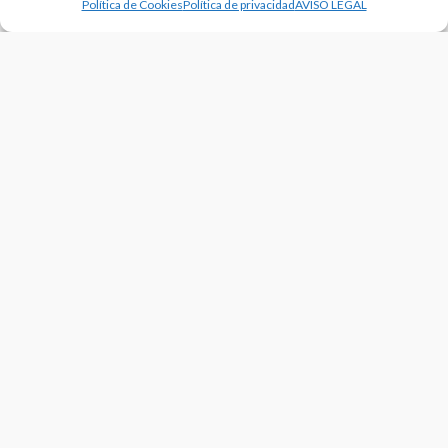
Política de Cookies
Política de privacidad
AVISO LEGAL
NOTICIES
SELECCIONS
VÒLEI PLATJA
Cap de setmana amb dos ors per al vòlei platja de la
Comunitat Valenciana
22/07/2024
NOTICIES
VÒLEI PLATJA
Or i plata per a la Comunitat Valenciana en el Campionat
d’Espanya Cadet de Miguelturra
19/07/2024