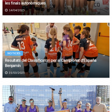
les finals autonòmiques
14/04/2025
NOTICIES
Resultats del Classificatori per al Campionat d’España
Benjamín
31/03/2025