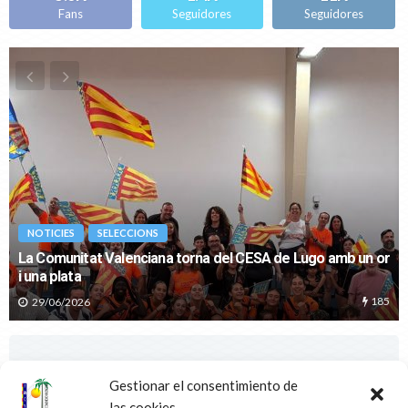
La platja del Gurugú acull la penúltima prova del Beach
Volley Tour Comunitat Valenciana
02/08/2024
NOTICIES
Definides les Seleccions Autonòmiques Infantils i Cadets
per al CESA de Lorca
31/07/2024
Gestionar el consentimiento de
las cookies