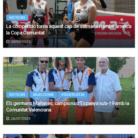
NOTICIES
La competició torna aquest cap de setmana i també arrenca
la Copa Comunitat
10/09/2025
NOTICIES
SELECCIONS
VÒLEI PLATJA
Els germans Mañanes, campions d’Espanya sub-19 amb la
Comunitat Valenciana
28/07/2025