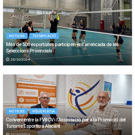
NOTICIES
TECNIFICACIÓ
Més de 500 esportistes participen en l’arrencada de les
Seleccions Provincials
28/10/2024
NOTICIES
VÒLEI PLATJA
Conveni entre la FVBCV i l’Associació per a la Promoció del
Turisme Esportiu a Alacant
25/10/2024