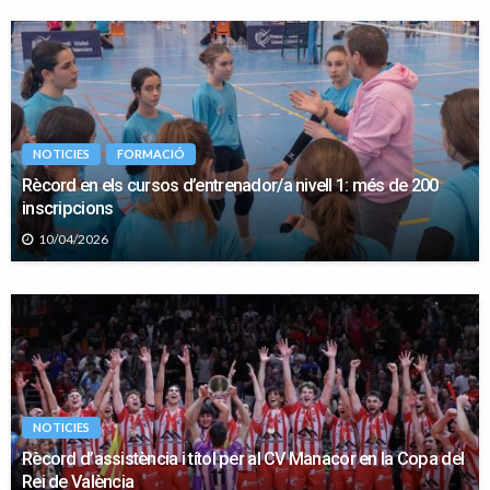
NOTICIES
FORMACIÓ
Rècord en els cursos d’entrenador/a nivell 1: més de 200
inscripcions
10/04/2026
NOTICIES
Rècord d’assistència i títol per al CV Manacor en la Copa del
Rei de València