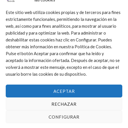
NOTICIES
Este sitio web utiliza cookies propias y de terceros para fines
CVP Costa Blanca també guanya el Campionat d’Espanya
estrictamente funcionales, permitiendo la navegación en la
Sub’19
web, así como para fines analíticos, para mostrar al usuario
29/07/2024
publicidad y para optimizar la web. Para administrar o
deshabilitar estas cookies haz clic en Configurar. Puedes
obtener más información en nuestra Política de Cookies.
Pulse el botón Aceptar para confirmar que ha leído y
aceptado la información ofertada. Después de aceptar, no se
volverá a mostrar este mensaje, excepto en el caso de que el
usuario borre las cookies de su dispositivo.
NOTICIES
VÒLEI PLATJA
Inscripcions obertes per a les quatre proves internacionals
ACEPTAR
de vòlei platja de Castelló
24/07/2024
RECHAZAR
CONFIGURAR