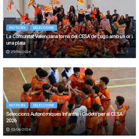
NOTICIES
SELECCIONS
La Comunitat Valenciana torna del CESA de Lugo amb un or i
una plata
29/06/2026
NOTICIES
SELECCIONS
Seleccions Autonòmiques Infantils i Cadets per al CESA
2026
03/06/2026