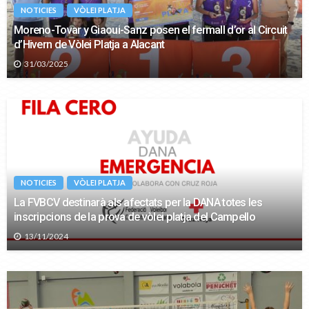
NOTICIES
VÒLEI PLATJA
Moreno-Tovar y Giaoui-Sanz posen el fermall d’or al Circuit
d’Hivern de Vòlei Platja a Alacant
31/03/2025
NOTICIES
VÒLEI PLATJA
La FVBCV destinarà als afectats per la DANA totes les
inscripcions de la prova de vòlei platja del Campello
13/11/2024