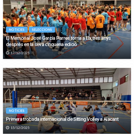
NOTICIES
SELECCIONS
El Memorial José García Parres torna a Elx tres anys
després en la seva cinquena edició
17/12/2025
NOTICIES
Primera trobada internacional de Sitting Volley a Alacant
15/12/2025