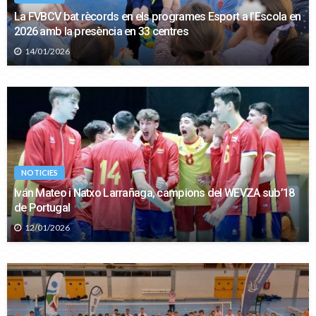
La FVBCV bat rècords en els programes Esport a l’Escola en
2026 amb la presència en 33 centres
14/01/2026
NOTICIES
Iván Mateo i Natxo Larrañaga, campions del WEVZA sub’18
de Portugal
12/01/2026