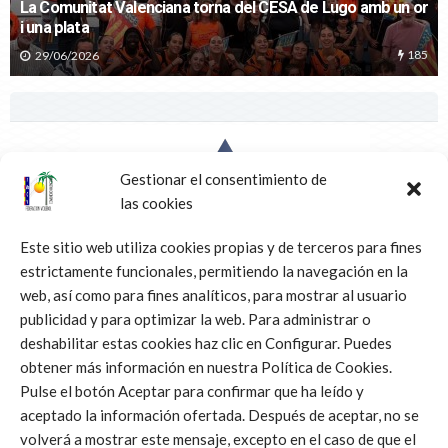
06/05/2019
Gestionar el consentimiento de
las cookies
SIN CATEGORÍA
C.V. ALMORADÍ TORNA A LA SUPERLIGA.
Este sitio web utiliza cookies propias y de terceros para fines
estrictamente funcionales, permitiendo la navegación en la
06/05/2019
web, así como para fines analíticos, para mostrar al usuario
publicidad y para optimizar la web. Para administrar o
deshabilitar estas cookies haz clic en Configurar. Puedes
obtener más información en nuestra Política de Cookies.
Pulse el botón Aceptar para confirmar que ha leído y
aceptado la información ofertada. Después de aceptar, no se
volverá a mostrar este mensaje, excepto en el caso de que el
SIN CATEGORÍA