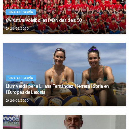
SIN CATEGORÍA
CV Xàtiva: voleibol en l’ADN des dels 50
28/08/2020
SIN CATEGORÍA
Llum verda per a Liliana Fernández, Herrera i Soria en
l’Europeu de Letònia
26/08/2020