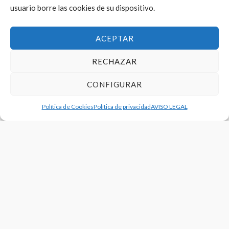
usuario borre las cookies de su dispositivo.
CELEBRADA LA CONCENTRACIÓ DE LES SELECCIONS
AUTONÒMIQUES SUB-15 I SUB-17
ACEPTAR
29/04/2019
RECHAZAR
CONFIGURAR
Política de Cookies
Política de privacidad
AVISO LEGAL
SIN CATEGORÍA
RESERVA D’INVITACIONS NOMÉS PER A CLUBS O ENTITATS
25/04/2019