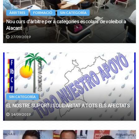
ÀRBITRES
FORMACIÓ
SIN CATEGORÍA
Nou curs d’àrbitre per a categories escolars de voleibol a
Alacant
27/09/2019
SIN CATEGORÍA
EL NOSTRE SUPORT I SOLIDARITAT A TOTS ELS AFECTATS
14/09/2019