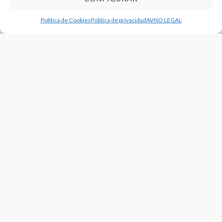
Política de Cookies
Política de privacidad
AVISO LEGAL
NOTICIAS
Iván Mateo y Natxo Larrañaga, campeones del WEVZA
sub’18 de Portugal
12/01/2026
NOTICIAS
VÓLEY PLAYA
Inscripciones abiertas para el Circuito de Invierno de Vóley
Playa 2026