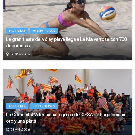
NOTICIAS
VÓLEY PLAYA
La gran fiesta del vóley playa llega a La Malvarrosa con 700
deportistas
03/07/2026
NOTICIAS
SELECCIONES
La Comunitat Valenciana regresa del CESA de Lugo con un
oro y una plata
28/06/2026