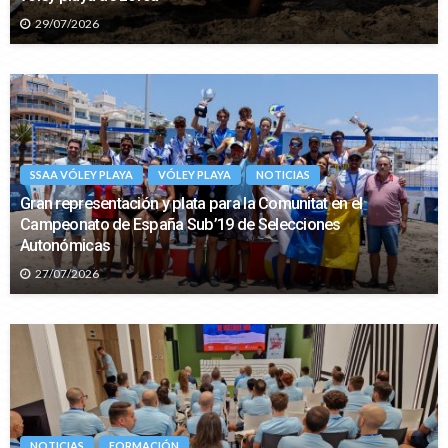
29/07/2026
SSAA VÓLEY PLAYA
VÓLEY PLAYA
NOTICIAS
Gran representación y plata para la Comunitat en el
Campeonato de España Sub’19 de Selecciones
Autonómicas
27/07/2026
NOTICIAS
FORMACIÓN