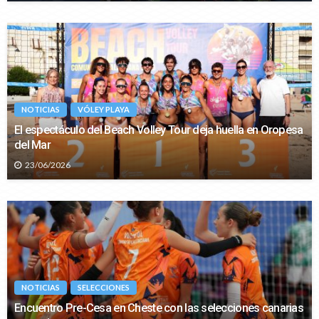
NOTICIAS
VÓLEY PLAYA
El espectáculo del Beach Volley Tour deja huella en Oropesa
del Mar
23/06/2026
NOTICIAS
SELECCIONES
Encuentro Pre-Cesa en Cheste con las selecciones canarias