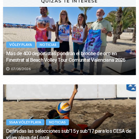
QUIZÁS TE INTERESE
VÓLEY PLAYA
NOTICIAS
Más de 400 deportistas pondrán el broche de oro en
Finestrat al Beach Volley Tour Comunitat Valenciana 2026
07/08/2026
SSAA VÓLEY PLAYA
NOTICIAS
Definidas las selecciones sub’15 y sub’17 para los CESA de
vóley playa de Lorca