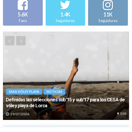
NOTICIAS
VÓLEY PLAYA
Karvatskyi/Levinson y Nagy/Svidorova se cuelgan el oro en
Gandia en una prueba marcada por el viento
26/01/2026
NOTICIAS
VÓLEY PLAYA
Gandia da el pistoletazo de salida al Circuito de Invierno de
Vóley Playa 2026
21/01/2026