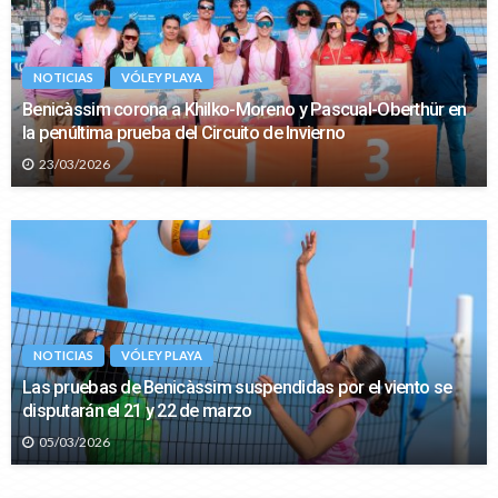
NOTICIAS
VÓLEY PLAYA
Benicàssim corona a Khilko-Moreno y Pascual-Oberthür en
la penúltima prueba del Circuito de Invierno
23/03/2026
NOTICIAS
VÓLEY PLAYA
Las pruebas de Benicàssim suspendidas por el viento se
disputarán el 21 y 22 de marzo
05/03/2026