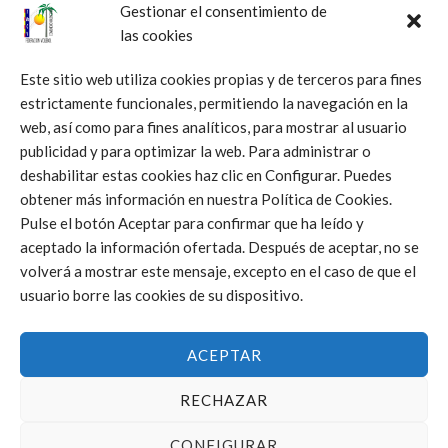
Gestionar el consentimiento de
las cookies
Este sitio web utiliza cookies propias y de terceros para fines
NOTICIAS
estrictamente funcionales, permitiendo la navegación en la
La FVBCV bate récords en los programas Esport a l’Escola
web, así como para fines analíticos, para mostrar al usuario
en 2026 con la presencia en 33 centros
publicidad y para optimizar la web. Para administrar o
14/01/2026
deshabilitar estas cookies haz clic en Configurar. Puedes
obtener más información en nuestra Política de Cookies.
Pulse el botón Aceptar para confirmar que ha leído y
aceptado la información ofertada. Después de aceptar, no se
volverá a mostrar este mensaje, excepto en el caso de que el
usuario borre las cookies de su dispositivo.
NOTICIAS
ACEPTAR
Ilusionante arranque de la primera edición de Liga
Autonómica de Vóley Playa
RECHAZAR
13/01/2026
CONFIGURAR