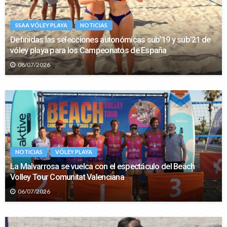
SSAA VÓLEY PLAYA
NOTICIAS
Definidas las selecciones autonómicas sub’19 y sub’21 de
vóley playa para los Campeonatos de España
08/07/2026
NOTICIAS
VÓLEY PLAYA
La Malvarrosa se vuelca con el espectáculo del Beach
Volley Tour Comunitat Valenciana
06/07/2026