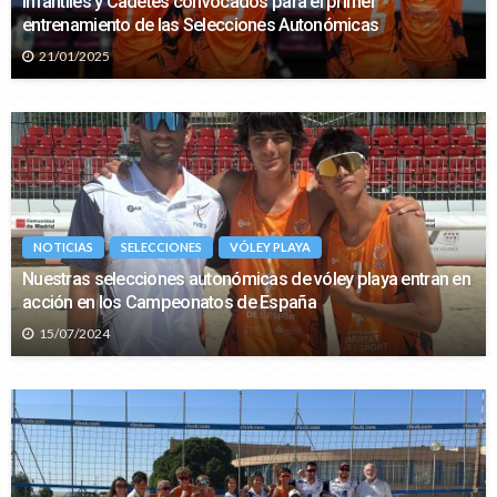
Infantiles y Cadetes convocados para el primer
entrenamiento de las Selecciones Autonómicas
21/01/2025
NOTICIAS
SELECCIONES
VÓLEY PLAYA
Nuestras selecciones autonómicas de vóley playa entran en
acción en los Campeonatos de España
15/07/2024