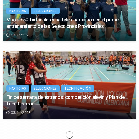
NOTICIAS
SELECCIONES
Más de 500 infantiles y cadetes participan en el primer
entrenamiento de las Selecciones Provinciales
13/11/2023
NOTICIAS
SELECCIONES
TECNIFICACIÓN
Fin de semana de estrenos: competición alevín y Plan de
Tecnificación
03/11/2023