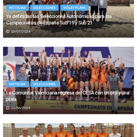
NOTICIAS
SELECCIONES
VÓLEY PLAYA
Ya definidas las Selecciones Autonómicas para los
Campeonatos de España Sub’19 y Sub’21
10/07/2024
NOTICIAS
SELECCIONES
La Comunitat Valenciana regresa del CESA con un oro y una
plata
30/06/2024