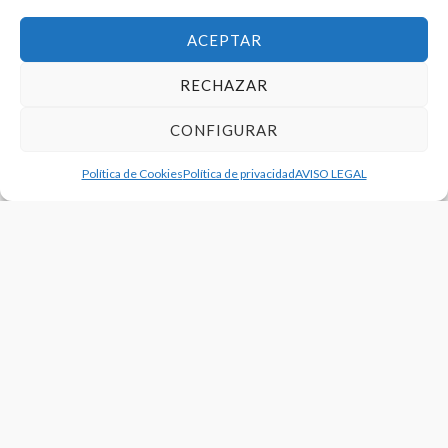
18/01/2023
ACEPTAR
RECHAZAR
CONFIGURAR
Política de Cookies
Política de privacidad
AVISO LEGAL
NOTICIAS
PED CHESTE
SELECCIONES
Arel Amorós y Justo Quesada, protagonistas con España
Sub’17 en el WEVZA de Italia
09/01/2023
NOTICIAS
SELECCIONES