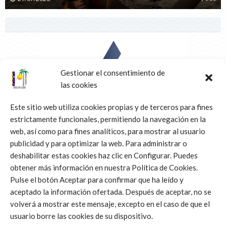
NOTICIAS
SELECCIONES
Gestionar el consentimiento de
Infantiles y Cadetes convocados para el primer
las cookies
entrenamiento de las Selecciones Autonómicas
Este sitio web utiliza cookies propias y de terceros para fines
19/01/2023
estrictamente funcionales, permitiendo la navegación en la
web, así como para fines analíticos, para mostrar al usuario
publicidad y para optimizar la web. Para administrar o
deshabilitar estas cookies haz clic en Configurar. Puedes
obtener más información en nuestra Política de Cookies.
Pulse el botón Aceptar para confirmar que ha leído y
aceptado la información ofertada. Después de aceptar, no se
NOTICIAS
SELECCIONES
volverá a mostrar este mensaje, excepto en el caso de que el
Selecciones Autonómicas de Voleibol 2023: ya definidos los
usuario borre las cookies de su dispositivo.
cuerpos técnicos