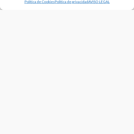
Política de Cookies
Política de privacidad
AVISO LEGAL
NOTICIAS
Iván Mateo y Natxo Larrañaga, campeones del WEVZA
sub’18 de Portugal
12/01/2026
NOTICIAS
VÓLEY PLAYA
Inscripciones abiertas para el Circuito de Invierno de Vóley
Playa 2026
08/01/2026