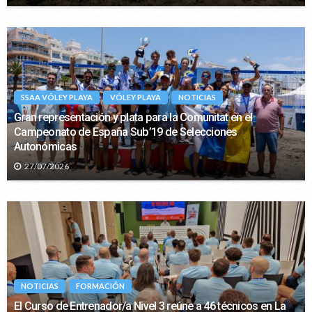
SSAA VÓLEY PLAYA
VÓLEY PLAYA
NOTICIAS
Gran representación y plata para la Comunitat en el
Campeonato de España Sub’19 de Selecciones
Autonómicas
27/07/2026
NOTICIAS
FORMACIÓN
El Curso de Entrenador/a Nivel 3 reúne a 46 técnicos en La