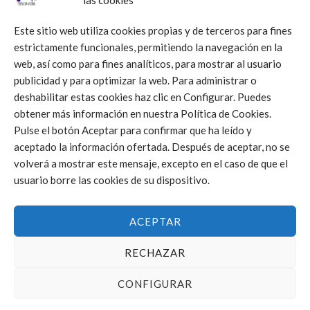
las cookies
Este sitio web utiliza cookies propias y de terceros para fines
NOTICIAS
estrictamente funcionales, permitiendo la navegación en la
La FVBCV bate récords en los programas Esport a l’Escola
web, así como para fines analíticos, para mostrar al usuario
en 2026 con la presencia en 33 centros
publicidad y para optimizar la web. Para administrar o
14/01/2026
deshabilitar estas cookies haz clic en Configurar. Puedes
obtener más información en nuestra Política de Cookies.
Pulse el botón Aceptar para confirmar que ha leído y
aceptado la información ofertada. Después de aceptar, no se
volverá a mostrar este mensaje, excepto en el caso de que el
usuario borre las cookies de su dispositivo.
NOTICIAS
ACEPTAR
Ilusionante arranque de la primera edición de Liga
Autonómica de Vóley Playa
RECHAZAR
13/01/2026
CONFIGURAR