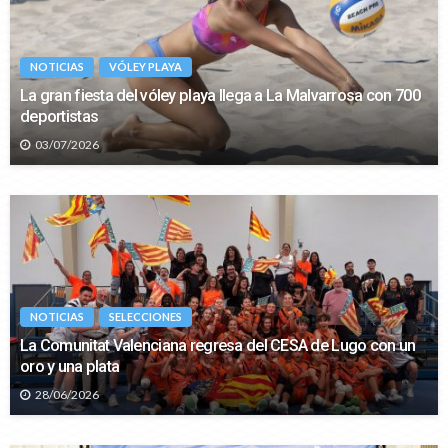
NOTICIAS
VÓLEY PLAYA
La gran fiesta del vóley playa llega a La Malvarrosa con 700
deportistas
03/07/2026
NOTICIAS
SELECCIONES
La Comunitat Valenciana regresa del CESA de Lugo con un
oro y una plata
28/06/2026