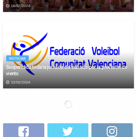
16/02/2026
NOTICIAS
Suspendida toda la jornada del sábado por la previsión de
viento
13/02/2026
NOTICIAS
VÓLEY PLAYA