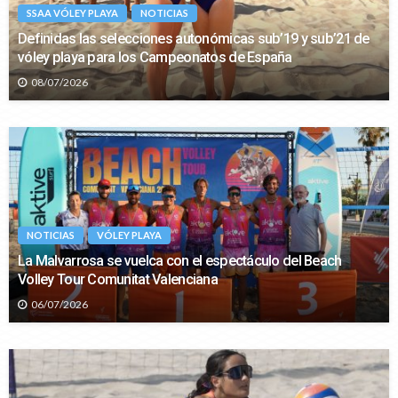
SSAA VÓLEY PLAYA
NOTICIAS
Definidas las selecciones autonómicas sub’19 y sub’21 de
vóley playa para los Campeonatos de España
08/07/2026
NOTICIAS
VÓLEY PLAYA
La Malvarrosa se vuelca con el espectáculo del Beach
Volley Tour Comunitat Valenciana
06/07/2026