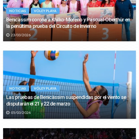
NOTICIAS
VÓLEY PLAYA
Benicàssim corona a Khilko-Moreno y Pascual-Oberthür en
la penúltima prueba del Circuito de Invierno
23/03/2026
NOTICIAS
VÓLEY PLAYA
Las pruebas de Benicàssim suspendidas por el viento se
disputarán el 21 y 22 de marzo
05/03/2026