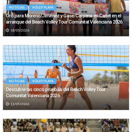
NOTICIAS
VÓLEY PLAYA
Oro para Moreno/Jiménez y Gase/Carpena en Canet en el
arranque del Beach Volley Tour Comunitat Valenciana 2026
18/05/2026
NOTICIAS
VÓLEY PLAYA
Descubre las cinco pruebas del Beach Volley Tour
Comunitat Valenciana 2026
11/05/2026