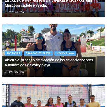
La Copa del Rey regresará a Valencia en 2027 con una
Minicopa cadete en Sedaví
22/05/2026
NOTICIAS
SSAA VÓLEY PLAYA
VÓLEY PLAYA
Abierto el proceso de elección de los seleccionadores
autonómicos de vóley playa
19/05/2026