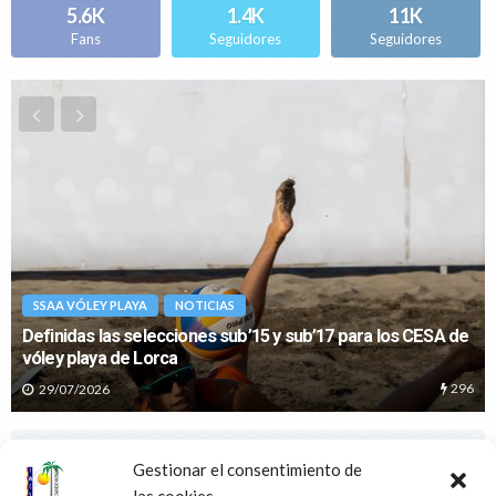
Karvatskyi/Levinson y Nagy/Svidorova se cuelgan el oro en
Gandia en una prueba marcada por el viento
26/01/2026
NOTICIAS
VÓLEY PLAYA
Gandia da el pistoletazo de salida al Circuito de Invierno de
Vóley Playa 2026
21/01/2026
Gestionar el consentimiento de