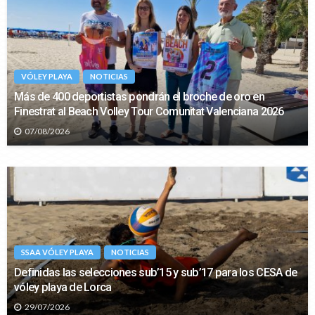
VÓLEY PLAYA
NOTICIAS
Más de 400 deportistas pondrán el broche de oro en
Finestrat al Beach Volley Tour Comunitat Valenciana 2026
07/08/2026
SSAA VÓLEY PLAYA
NOTICIAS
Definidas las selecciones sub’15 y sub’17 para los CESA de
vóley playa de Lorca
29/07/2026