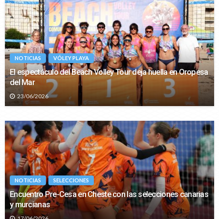
NOTICIAS
VÓLEY PLAYA
El espectáculo del Beach Volley Tour deja huella en Oropesa
del Mar
23/06/2026
NOTICIAS
SELECCIONES
Encuentro Pre-Cesa en Cheste con las selecciones canarias
y murcianas
17/06/2026