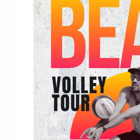
NOTICIAS
20 equipos d
Valenciana 
categoría na
26/27
15/07/2026