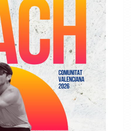
VÓLEY PLAYA
NOTICIAS
e la Comunitat
Más de 400 deportistas
competirán en
pondrán el broche de oro en
cional el curso
Finestrat al Beach Volley Tour
Comunitat Valenciana 2026
274
72
07/08/2026