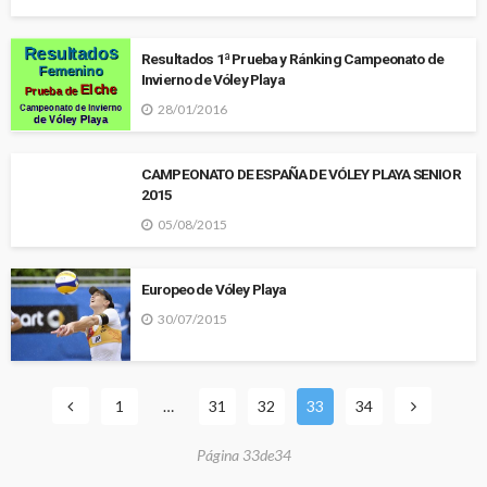
Resultados 1ª Prueba y Ránking Campeonato de
Invierno de Vóley Playa
28/01/2016
CAMPEONATO DE ESPAÑA DE VÓLEY PLAYA SENIOR
2015
05/08/2015
Europeo de Vóley Playa
30/07/2015
1
…
31
32
33
34
Página 33de34