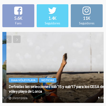
5.6K
1.4K
11K
Fans
Seguidores
Seguidores
SSAA VÓLEY PLAYA
NOTICIAS
Definidas las selecciones sub’15 y sub’17 para los CESA de
vóley playa de Lorca
306
29/07/2026