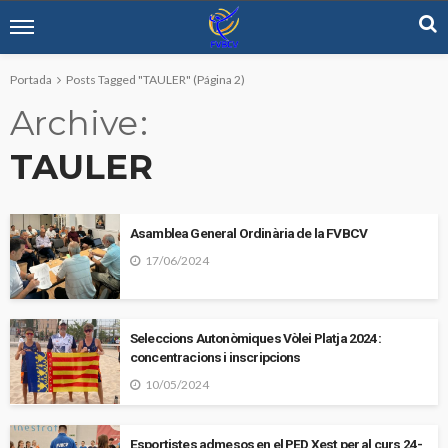
Portada
Posts Tagged "TAULER"
(Página 2)
Archive
TAULER
Asamblea General Ordinària de la FVBCV
17/06/2024
Seleccions Autonòmiques Vòlei Platja 2024:
concentracions i inscripcions
10/05/2024
Esportistes admesos en el PED Xest per al curs 24-