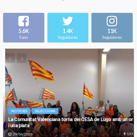
5.6K
1.4K
11K
Fans
Seguidores
Seguidores
NOTICIES
SELECCIONS
La Comunitat Valenciana torna del CESA de Lugo amb un or
i una plata
197
29/06/2026