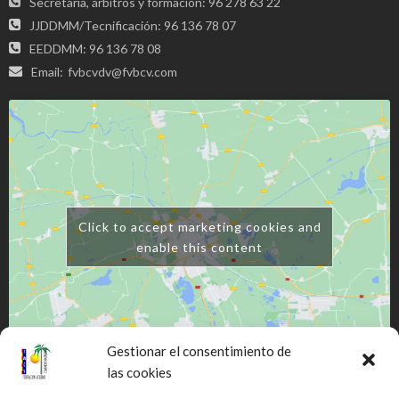
Secretaria, árbitros y formación: 96 278 63 22
JJDDMM/Tecnificación: 96 136 78 07
EEDDMM: 96 136 78 08
Email:
fvbcvdv@fvbcv.com
Click to accept marketing cookies and
enable this content
Gestionar el consentimiento de
las cookies