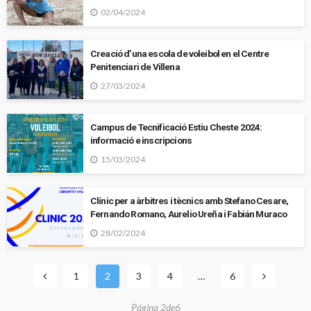
02/04/2024
Creació d’una escola de voleibol en el Centre
Penitenciari de Villena
27/03/2024
Campus de Tecnificació Estiu Cheste 2024:
informació e inscripcions
15/03/2024
Clínic per a àrbitres i tècnics amb Stefano Cesare,
Fernando Romano, Aurelio Ureña i Fabián Muraco
28/02/2024
1
2
3
4
…
6
Página 2de6