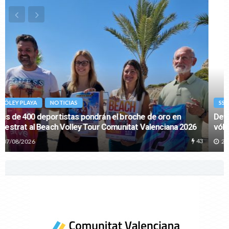
SSAA VÓLEY PLAYA
NOTICIAS
Definidas las selecciones sub’15 y sub’17 para los CESA de
vóley playa de Lorca
293
29/07/2026