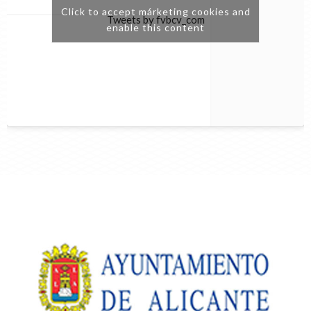
Click to accept márketing cookies and
Tweets by fvbcv_com
enable this content