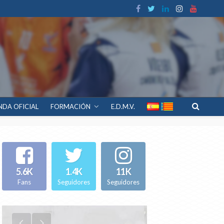
NDA OFICIAL
FORMACIÓN
E.D.M.V.
5.6K
1.4K
11K
Fans
Seguidores
Seguidores