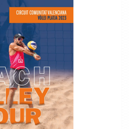
A
NOTICIAS
SSAA VÓLEY PLAYA
NOTICIAS
s selecciones
 sub’19 y sub’21
Definidas las selecciones
a para los
sub’15 y sub’17 para los
s de España
CESA de vóley playa de Lorca
641
262
29/07/2026