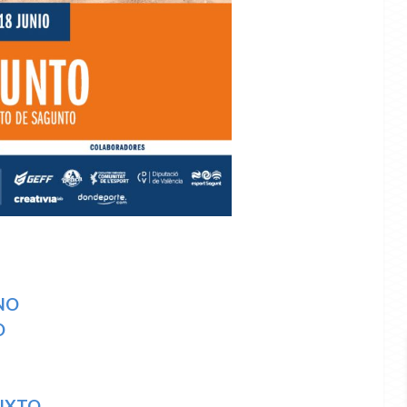
NO
O
MIXTO