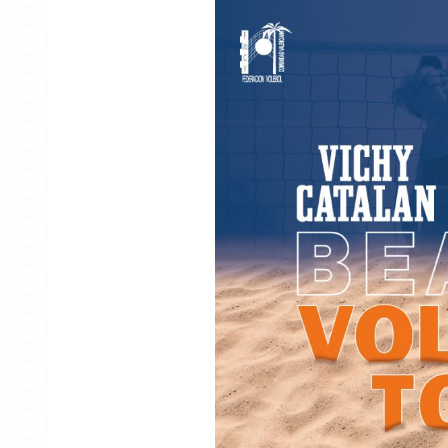
SSAA VÓLEY PLAY
Definidas la
autonómicas
de vóley play
Campeonato
08/07/2026