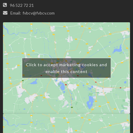
96 522 72 21
Email:
fvbcv@fvbcv.com
Click to accept márketing cookies and
enable this content