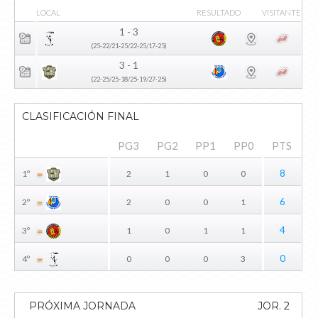
LOCAL
RESULTADO
VISITANTE
1 - 3
(25-22/21-25/22-25/17-25)
3 - 1
(22-25/25-18/25-19/27-25)
CLASIFICACIÓN FINAL
PG3
PG2
PP1
PP0
PTS
8
1º
2
1
0
0
6
2º
2
0
0
1
4
3º
1
0
1
1
0
4º
0
0
0
3
PRÓXIMA JORNADA
JOR. 2