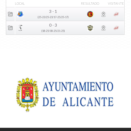
LOCAL
RESULTADO
VISITANTE
3 - 1
(25-23/25-23/17-25/25-17)
0 - 3
(18-25/18-25/21-25)