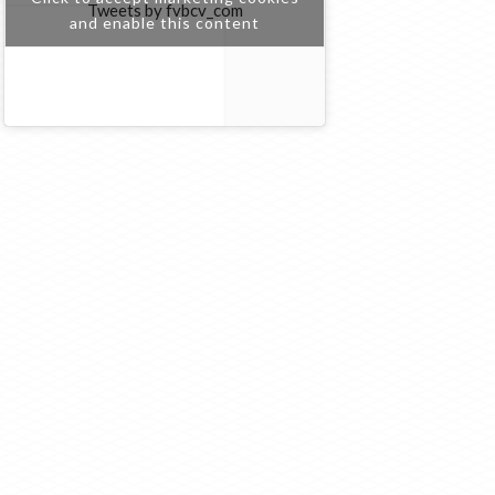
Tweets by fvbcv_com
and enable this content