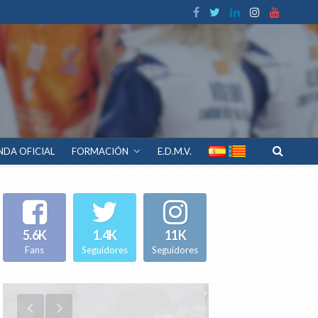
NDA OFICIAL
FORMACIÓN
E.D.M.V.
5.6K
1.4K
11K
Fans
Seguidores
Seguidores