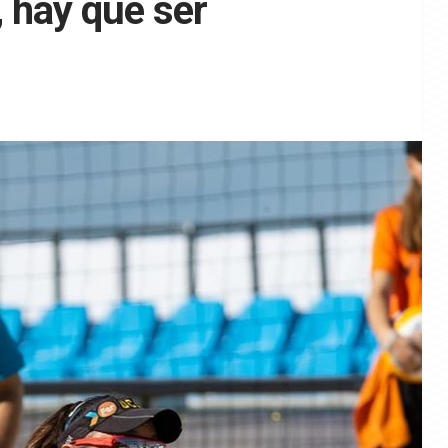
, hay que ser
A
NOTICIAS
SSAA VÓLEY PLAYA
NOTICIAS
s selecciones
 sub’19 y sub’21
Definidas las selecciones
a para los
sub’15 y sub’17 para los
s de España
CESA de vóley playa de Lorca
640
259
29/07/2026