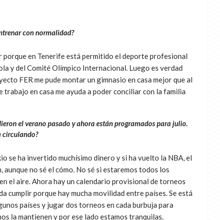
entrenar con normalidad?
r porque en Tenerife está permitido el deporte profesional
ola y del Comité Olímpico Internacional. Luego es verdad
royecto FER me pude montar un gimnasio en casa mejor que al
e trabajo en casa me ayuda a poder conciliar con la familia
ndieron el verano pasado y ahora están programados para julio.
a circulando?
o se ha invertido muchísimo dinero y si ha vuelto la NBA, el
n, aunque no sé el cómo. No sé si estaremos todos los
en el aire. Ahora hay un calendario provisional de torneos
da cumplir porque hay mucha movilidad entre países. Se está
lgunos países y jugar dos torneos en cada burbuja para
nos la mantienen y por ese lado estamos tranquilas.