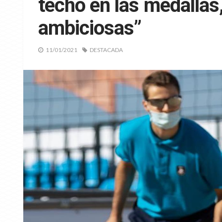
techo en las medallas
ambiciosas”
11/01/2021
DESTACADA
SSAA VÓLEY PLAY
Definidas la
autonómicas
de vóley play
Campeonato
08/07/2026