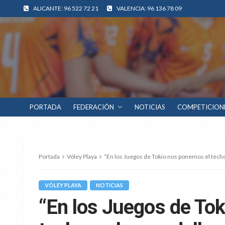
ALICANTE: 96 522 72 21
VALENCIA: 96 136 78 09
PORTADA
FEDERACIÓN
NOTICIAS
COMPETICION
Portada
Vóley Playa
“En los Juegos de Tokio nos ponemos el techo
VÓLEY PLAYA
NOTICIAS
“En los Juegos de To