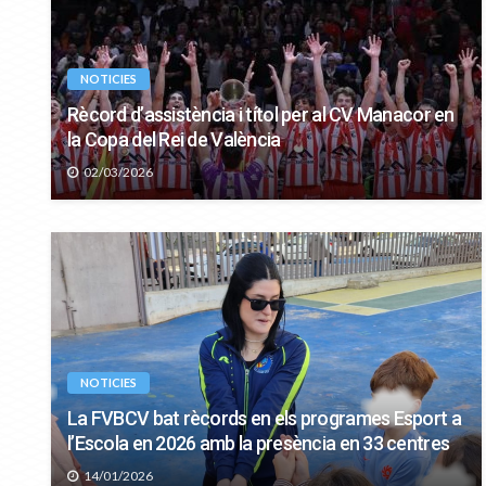
NOTICIES
Rècord d’assistència i títol per al CV Manacor en
la Copa del Rei de València
02/03/2026
NOTICIES
Suspesa tota
dissabte per 
vent
NOTICIES
La FVBCV bat rècords en els programes Esport a
13/02/2026
l’Escola en 2026 amb la presència en 33 centres
14/01/2026