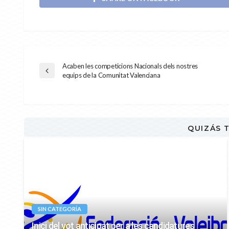
Acaben les competicions Nacionals dels nostres
equips de la Comunitat Valenciana
QUIZÁS 
SIN CATEGORÍA
Inici del vot anticipat per a les candidatures