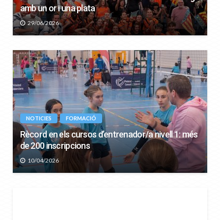
amb un or i una plata
29/06/2026
NOTICIES
FORMACIÓ
Rècord en els cursos d’entrenador/a nivell 1: més
de 200 inscripcions
10/04/2026