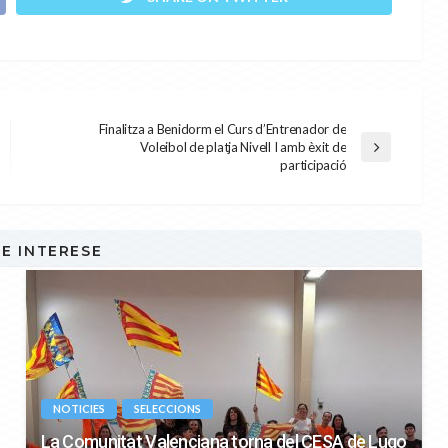
Finalitza a Benidorm el Curs d’Entrenador de
Voleibol de platja Nivell I amb èxit de
participació
TE INTERESE
NOTICIES
SELECCIONS
La Comunitat Valenciana torna del CESA de Lugo