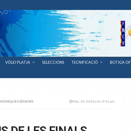
VÒLEI PLATJA
SELECCIONS
TECNIFICACIÓ
BOTIGA OF
UTONÒMIQUES SÈNIORS
Mar. 29, 2019 a las 9:51 am
US DE LES FINALS