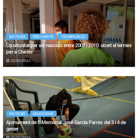
NOTICIES
PED CHESTE
TECNIFICACIÓ
Oportunitat per als nascuts entre 2007 i 2010: obert el termini
per a Cheste
25/03/2022
NOTICIES
SELECCIONS
Ajornament de l’I Memorial José García Parres del 3 i 4 de
gener
22/12/2021