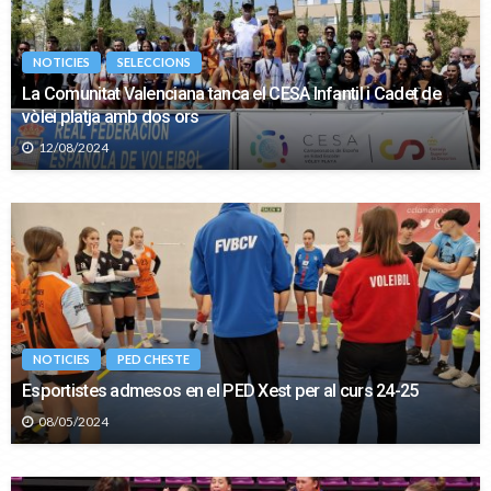
NOTICIES
SELECCIONS
La Comunitat Valenciana tanca el CESA Infantil i Cadet de
vòlei platja amb dos ors
12/08/2024
NOTICIES
PED CHESTE
Esportistes admesos en el PED Xest per al curs 24-25
08/05/2024