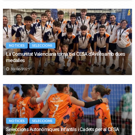
NOTICIES
SELECCIONS
La Comunitat Valenciana torna del CESA d’Avilés amb dues
medalles
30/06/2025
NOTICIES
SELECCIONS
Seleccions Autonòmiques Infantils i Cadets per al CESA