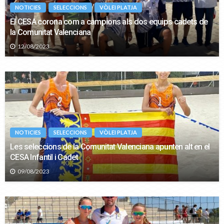
NOTICIES
SELECCIONS
VÒLEI PLATJA
El CESA corona com a campions als dos equips cadets de
la Comunitat Valenciana
12/08/2023
NOTICIES
SELECCIONS
VÒLEI PLATJA
Les seleccions de la Comunitat Valenciana apunten alt en el
CESA Infantil i Cadet
09/08/2023