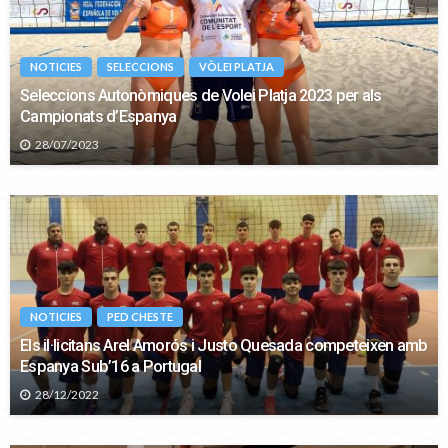
NOTICIES
SELECCIONS
VÒLEI PLATJA
Seleccions Autonòmiques de Volei Platja 2023 per als
Campionats d’Espanya
28/07/2023
NOTICIES
PED CHESTE
Els il·licitans Arel Amorós i Justo Quesada competeixen amb
Espanya Sub’16 a Portugal
28/12/2022