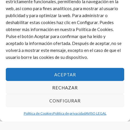
estrictamente funcionales, permitiendo la navegación en la
19/05/2020
web, así como para fines analíticos, para mostrar al usuario
publicidad y para optimizar la web. Para administrar o
deshabilitar estas cookies haz clic en Configurar. Puedes
obtener más información en nuestra Política de Cookies.
Pulse el botón Aceptar para confirmar que ha leído y
aceptado la información ofertada. Después de aceptar, no se
volverá a mostrar este mensaje, excepto en el caso de que el
SELECCIONS
usuario borre las cookies de su dispositivo.
PRESENTACIÓ DEL CAMPIONAT AUTONÒMIC DE
SELECCIONS PROVINCIALS
ACEPTAR
27/12/2019
RECHAZAR
CONFIGURAR
Política de Cookies
Política de privacidad
AVISO LEGAL