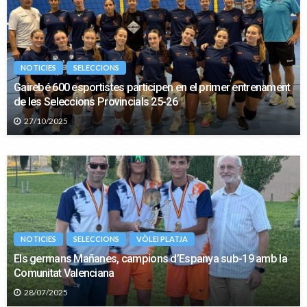
NOTICIES
SELECCIONS
Gairebé 600 esportistes participen en el primer entrenament
de les Seleccions Provincials 25-26
27/10/2025
NOTICIES
SELECCIONS
VÒLEI PLATJA
Els germans Mañanes, campions d’Espanya sub-19 amb la
Comunitat Valenciana
28/07/2025