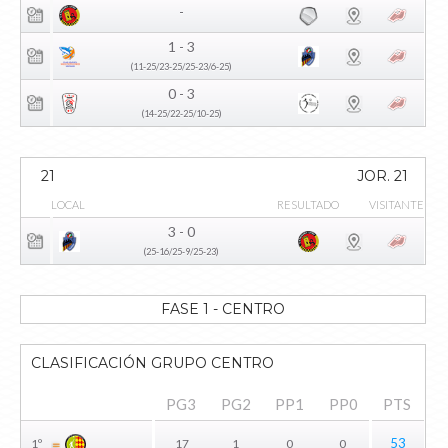
-
1 - 3
(11-25/23-25/25-23/6-25)
0 - 3
(14-25/22-25/10-25)
21
JOR. 21
LOCAL
RESULTADO
VISITANTE
3 - 0
(25-16/25-9/25-23)
FASE 1 - CENTRO
CLASIFICACIÓN GRUPO CENTRO
PG3
PG2
PP1
PP0
PTS
53
1º
17
1
0
0