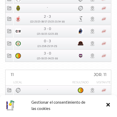
-
2 - 3
(22-25/25-18/17-25/25-21/14-16)
3 - 0
(25-10/25-12/25-20)
0 - 3
(21-25/8-25/19-25)
3 - 0
(25-10/25-14/25-16)
11
JOR. 11
LOCAL
RESULTADO
VISITANTE
-
-
Gestionar el consentimiento de
3 - 0
las cookies
(25-16/25-12/25-11)