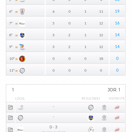
19
6º
6
0
1
11
16
7º
5
0
1
12
14
8º
3
2
1
12
14
9º
3
2
1
12
0
10º
0
0
0
18
0
11º
0
0
0
0
1
JOR. 1
LOCAL
RESULTADO
VISITANTE
-
-
0 - 3