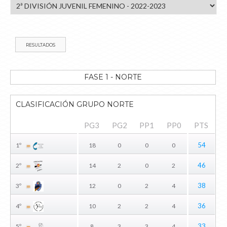
RESULTADOS
FASE 1 - NORTE
CLASIFICACIÓN GRUPO NORTE
PG3
PG2
PP1
PP0
PTS
54
1º
18
0
0
0
46
2º
14
2
0
2
38
3º
12
0
2
4
36
4º
10
2
2
4
33
5º
8
3
3
4