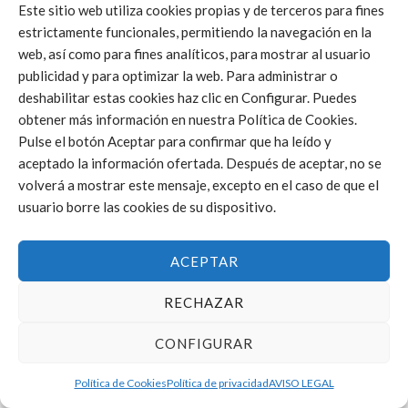
Este sitio web utiliza cookies propias y de terceros para fines
3 - 0
(25-8/25-9/25-10)
estrictamente funcionales, permitiendo la navegación en la
0 - 3
web, así como para fines analíticos, para mostrar al usuario
(21-25/11-25/14-25)
publicidad y para optimizar la web. Para administrar o
0 - 3
deshabilitar estas cookies haz clic en Configurar. Puedes
(16-25/24-26/18-25)
obtener más información en nuestra Política de Cookies.
Pulse el botón Aceptar para confirmar que ha leído y
aceptado la información ofertada. Después de aceptar, no se
1
JOR. 1
volverá a mostrar este mensaje, excepto en el caso de que el
LOCAL
RESULTADO
VISITANTE
usuario borre las cookies de su dispositivo.
3 - 0
(25-22/26-24/25-20)
ACEPTAR
12
JOR. 12
RECHAZAR
LOCAL
RESULTADO
VISITANTE
CONFIGURAR
-
-
Política de Cookies
Política de privacidad
AVISO LEGAL