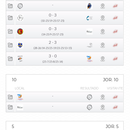
-
0 - 3
(10-25/19-25/17-25)
0 - 3
(14-25/9-25/17-25)
2 - 3
(28-26/14-25/25-19/23-25/13-15)
3 - 0
(25-7/25-8/25-14)
10
JOR. 10
LOCAL
RESULTADO
VISITANTE
-
-
5
JOR. 5