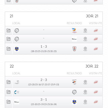
21
JOR. 21
LOCAL
RESULTADO
VISITANTE
-
-
1 - 3
(18-25/25-21/20-25/20-25)
22
JOR. 22
LOCAL
RESULTADO
VISITANTE
2 - 3
(25-20/25-16/17-25/17-25/9-15)
-
3 - 1
(25-20/25-19/23-25/26-24)