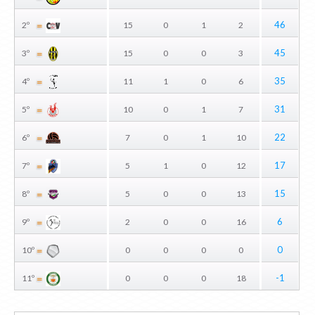
46
2º
15
0
1
2
45
3º
15
0
0
3
35
4º
11
1
0
6
31
5º
10
0
1
7
22
6º
7
0
1
10
17
7º
5
1
0
12
15
8º
5
0
0
13
6
9º
2
0
0
16
0
10º
0
0
0
0
-1
11º
0
0
0
18