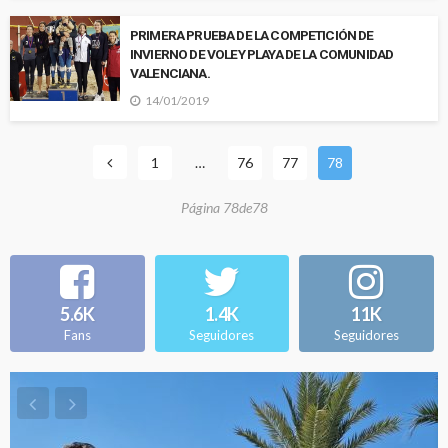
PRIMERA PRUEBA DE LA COMPETICIÓN DE
INVIERNO DE VOLEY PLAYA DE LA COMUNIDAD
VALENCIANA.
14/01/2019
1
…
76
77
78
Página 78de78
5.6K
1.4K
11K
Fans
Seguidores
Seguidores