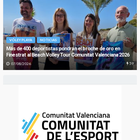
SSAA VÓLEY PLAYA
NOTICIAS
Definidas las selecciones sub’15 y sub’17 para los CESA de
vóley playa de Lorca
301
29/07/2026