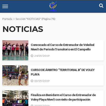
Portada
Sección "NOTICIAS"
(Página 78)
NOTICIAS
Convocado el Curso de Entrenador de Voleibol
Nivel I de Periodo Transitorio en El Campello
24/05/2019
CURSO DE ÁRBITRO “TERRITORIAL B” DE VOLEY
PLAYA
03/05/2019
Finaliza en Benidorm el Curso de Entrenador de
Voley Playa Nivel I con éxito de participación
30/03/2019